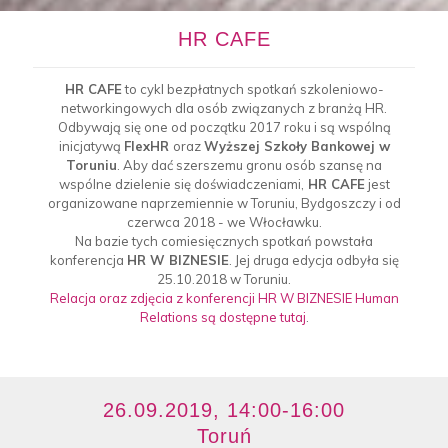
00
HR CAFE
HR CAFE
to cykl bezpłatnych spotkań szkoleniowo-
godzin
networkingowych dla osób związanych z branżą HR.
Odbywają się one od początku 2017 roku i są wspólną
00
inicjatywą
FlexHR
oraz
Wyższej Szkoły Bankowej w
Toruniu
. Aby dać szerszemu gronu osób szansę na
wspólne dzielenie się doświadczeniami,
HR CAFE
jest
minut
organizowane naprzemiennie w Toruniu, Bydgoszczy i od
czerwca 2018 - we Włocławku.
Na bazie tych comiesięcznych spotkań powstała
00
konferencja
HR W BIZNESIE
. Jej druga edycja odbyła się
25.10.2018 w Toruniu.
Relacja oraz zdjęcia z konferencji HR W BIZNESIE Human
sekund
Relations są dostępne tutaj
.
26.09.2019, 14:00-16:00
Toruń