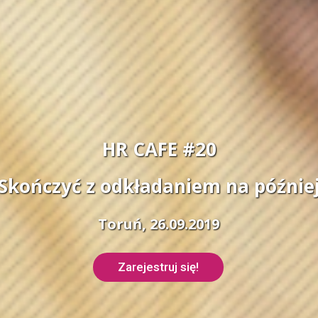
HR CAFE #20
Skończyć z odkładaniem na późnie
Toruń, 26.09.2019
Zarejestruj się!